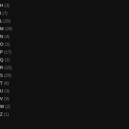
H
(3)
I
(7)
L
(15)
M
(26)
N
(4)
O
(3)
P
(17)
Q
(1)
R
(15)
S
(25)
T
(6)
U
(3)
V
(9)
W
(2)
Z
(1)