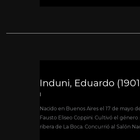
Induni,
Eduardo
Induni, Eduardo (1901
(1901-
1958)
I
Nacido en Buenos Aires el 17 de mayo de 
Fausto Eliseo Coppini. Cultivó el género 
ribera de La Boca. Concurrió al Salón Nac