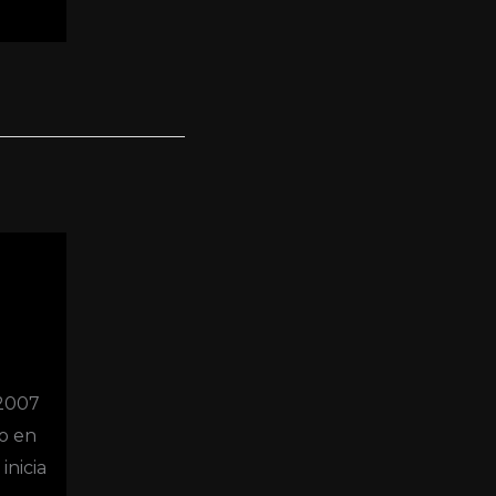
2007
o en
inicia