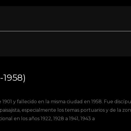
-1958)
1901 y fallecido en la misma ciudad en 1958. Fue discíp
paisajista, especialmente los temas portuarios y de la zon
ional en los años 1922, 1928 a 1941, 1943 a