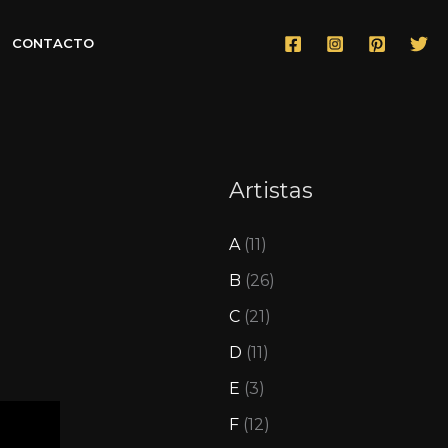
CONTACTO
Artistas
A
(11)
B
(26)
C
(21)
D
(11)
E
(3)
F
(12)