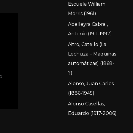
Escuela William
o
Morris (1961)
r
Abelleyra Cabral,
:
Antonio (1911-1992)
Aitro, Catello (La
Lechuza – Maquinas
n
automáticas) (1868-
?)
o
Alonso, Juan Carlos
(1886-1945)
Alonso Casellas,
Eduardo (1917-2006)