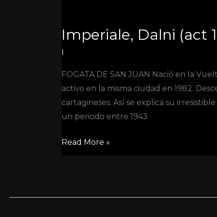
Imperiale,
Dalni
Imperiale, Dalni (act 
(act
1930-
I
act
FOGATA DE SAN JUAN Nació en la Vuelta
1982)
activo en la misma ciudad en 1982. Descen
cartagineses. Así se explica su irresisti
un periodo entre 1943
Read More »