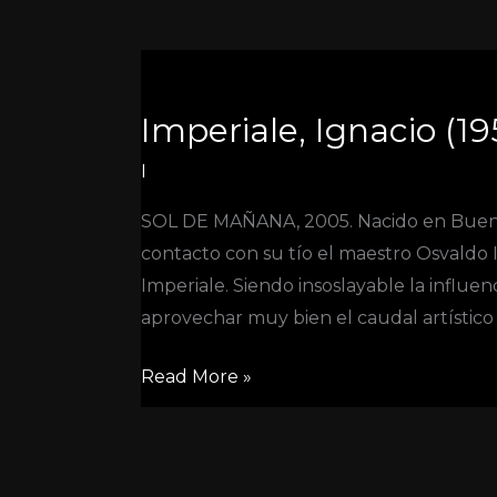
Imperiale,
Ignacio
Imperiale, Ignacio (195
(1951-
?
I
)
SOL DE MAÑANA, 2005. Nacido en Buenos
contacto con su tío el maestro Osvaldo I
Imperiale. Siendo insoslayable la influen
aprovechar muy bien el caudal artístico
Read More »