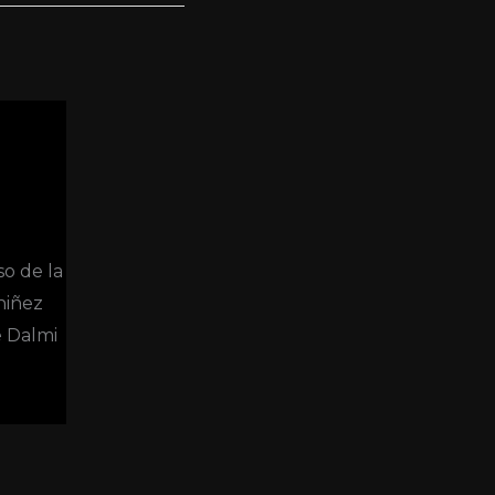
so de la
niñez
e Dalmi