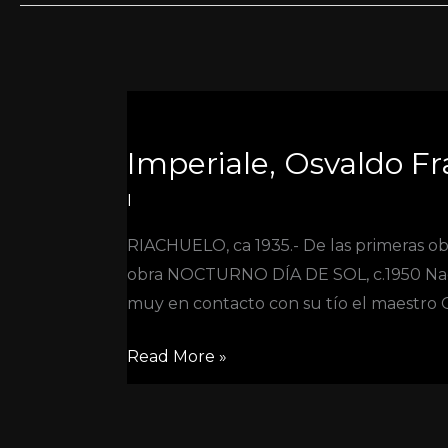
Imperiale,
Osvaldo
Imperiale, Osvaldo Fr
Francisco
Jose
I
(1913-
RIACHUELO, ca 1935.- De las primeras obr
1977)
obra NOCTURNO DÍA DE SOL, c.1950 Nacid
muy en contacto con su tío el maestro Os
Read More »