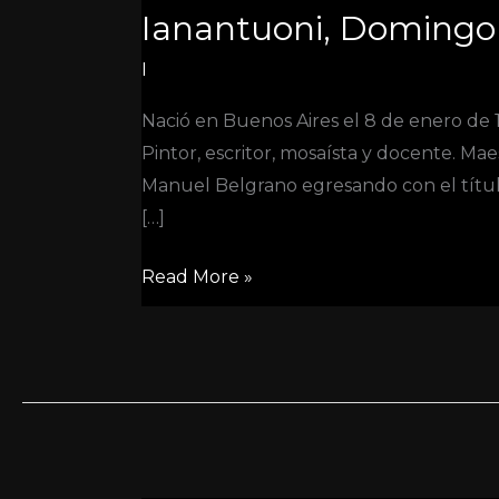
Ianantuoni, Domingo 
Rafael
(1912-
I
2008)
Nació en Buenos Aires el 8 de enero de 1
Pintor, escritor, mosaísta y docente. Ma
Manuel Belgrano egresando con el título
[…]
Read More »