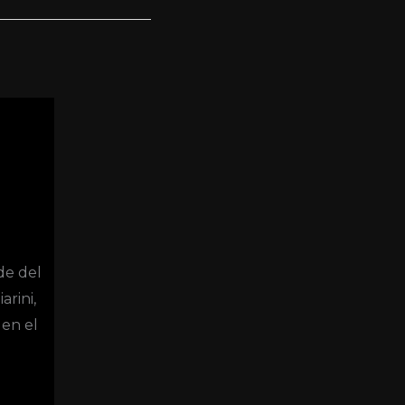
e del
rini,
 en el