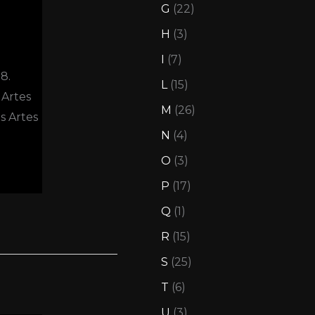
G
(22)
H
(3)
I
(7)
8.
L
(15)
 Artes
M
(26)
s Artes
N
(4)
O
(3)
P
(17)
Q
(1)
R
(15)
S
(25)
T
(6)
U
(3)