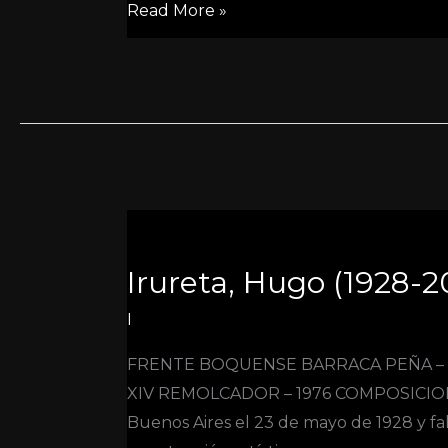
Read More »
Irureta,
Hugo
Irureta, Hugo (1928-2
(1928-
2015)
I
FRENTE BOQUENSE BARRACA PEÑA – 1
XIV REMOLCADOR – 1976 COMPOSICION A
Buenos Aires el 23 de mayo de 1928 y fall