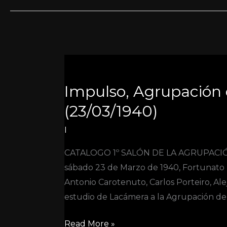
Impulso,
Agrupación
Impulso, Agrupación 
de
Gente
(23/03/1940)
de
I
Arte
y
CATALOGO 1º SALÓN DE LA AGRUPACIÓ
Letras
sábado 23 de Marzo de 1940, Fortunato 
(23/03/1940)
Antonio Carotenuto, Carlos Porteiro, Ale
estudio de Lacámera a la Agrupación de
Read More »