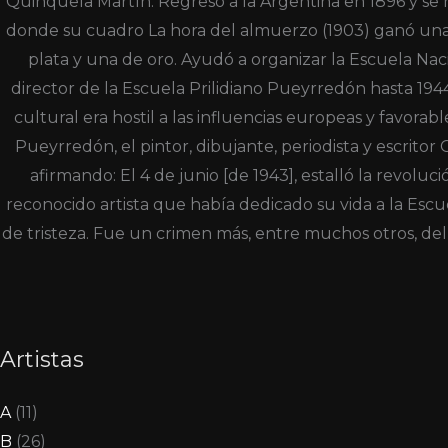
Quinquela Martín. Regresó a la Argentina en 1896 y se hi
donde su cuadro La hora del almuerzo (1903) ganó una 
plata y una de oro. Ayudó a organizar la Escuela Nac
director de la Escuela Prilidiano Pueyrredón hasta 194
cultural era hostil a las influencias europeas y favorab
Pueyrredón, el pintor, dibujante, periodista y escrito
afirmando: El 4 de junio [de 1943], estalló la revolu
reconocido artista que había dedicado su vida a la Es
de tristeza. Fue un crimen más, entre muchos otros, del 
Artistas
A
(11)
B
(26)