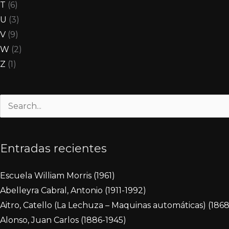
T
(6)
U
(3)
V
(9)
W
(2)
Z
(1)
Buscar
por:
Entradas recientes
Escuela William Morris (1961)
Abelleyra Cabral, Antonio (1911-1992)
Aitro, Catello (La Lechuza – Maquinas automáticas) (1868
Alonso, Juan Carlos (1886-1945)