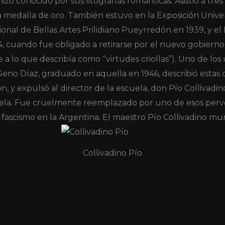
zo conocido por sus litografías románticas. Asistió a tres
medalla de oro. También estuvo en la Exposición Univer
ional de Bellas Artes Prilidiano Pueyrredón en 1939, y 
4, cuando fue obligado a retirarse por el nuevo gobierno
le a lo que describía como “virtudes criollas”). Uno de lo
r Geno Díaz, graduado en aquella en 1946, describió estas
ción, y expulsó al director de la escuela, don Pío Colliv
cuela. Fue cruelmente reemplazado por uno de esos perve
fascismo en la Argentina. El maestro Pío Collivadino muri
Collivadino Pío