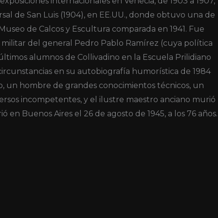
 exposiciones internacionales en Venecia, de 1903 a 1907,
sal de San Luis (1904), en EE.UU., donde obtuvo una de
el Museo de Calcos y Escultura comparada en 1941. Fue
 militar del general Pedro Pablo Ramírez (cuya política
s últimos alumnos de Collivadino en la Escuela Prilidiano
 circunstancias en su autobiografía humorística de 1984
adino, un hombre de grandes conocimientos técnicos, un
rsos incompetentes, y el ilustre maestro anciano murió
ó en Buenos Aires el 26 de agosto de 1945, a los 76 años.