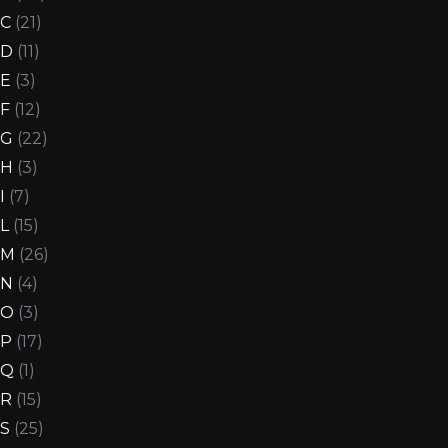
C
(21)
D
(11)
E
(3)
F
(12)
G
(22)
H
(3)
I
(7)
L
(15)
M
(26)
N
(4)
O
(3)
P
(17)
Q
(1)
R
(15)
S
(25)